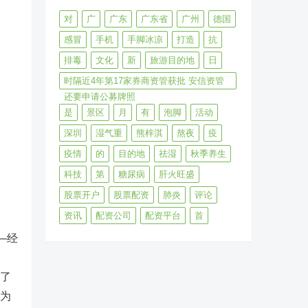
对
广
广东
广东省
广州
德国
感冒
手机
手脚冰凉
打造
抗
排毒
文化
新
旅游目的地
日
时隔近4年第17家券商资管获批 安信资管
还要申请公募牌照
是
景区
月
有
泡脚
活动
深圳
湿气重
熊梓淇
熬夜
疫
疫情
的
目的地
祛湿
秋季养生
科技
第
糖尿病
肝火旺盛
股票开户
股票配资
肺炎
评论
资讯
配资公司
配资平台
首
—经
予了
较为