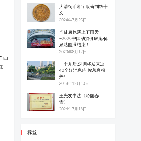
大清铜币湘字版当制钱十
文
2024年7月25日
当健康跑遇上下雨天
~2020中国劲酒健康跑·阳
泉站圆满结束！
2020年8月17日
“西
一个月后,深圳将迎来这
知
40个好消息!与你息息相
关!
2019年12月10日
王光友书法《沁园春·
雪》
2024年7月18日
标签