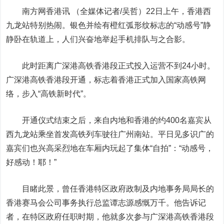
南方网香港讯 （全媒体记者/吴哲）22日上午，香港西
九龙站特别热闹。银色并绘有橙红弧形纹标志的“动感号”静
静卧在轨道上，人们兴奋地举起手机排队与之合影。
此时距离广深港高铁香港段正式投入运营不到24小时。
广深港高铁香港段开通，标志着香港正式加入国家高铁网
络，步入“高铁新时代”。
开通仪式结束之后，来自内地和香港的约400名嘉宾从
西九龙站乘坐首发高铁列车驶往广州南站。平日见多识广的
嘉宾们也兴高采烈地在车厢内玩起了集体“自拍”：“动感号，
好感动！耶！”
目睹此景，曾任香港特区政府政制及内地事务局局长的
香港赛马会公司事务执行总监谭志源感慨万千。他告诉记
者，在特区政府任职时期，他就多次参与广深港高铁香港段