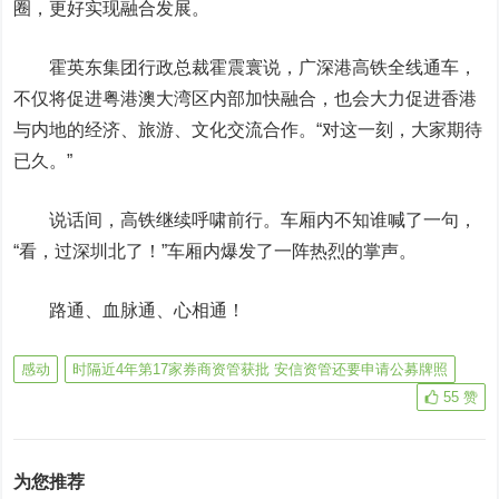
圈，更好实现融合发展。
霍英东集团行政总裁霍震寰说，广深港高铁全线通车，
不仅将促进粤港澳大湾区内部加快融合，也会大力促进香港
与内地的经济、旅游、文化交流合作。“对这一刻，大家期待
已久。”
说话间，高铁继续呼啸前行。车厢内不知谁喊了一句，
“看，过深圳北了！”车厢内爆发了一阵热烈的掌声。
路通、血脉通、心相通！
感动
时隔近4年第17家券商资管获批 安信资管还要申请公募牌照
55
赞
为您推荐