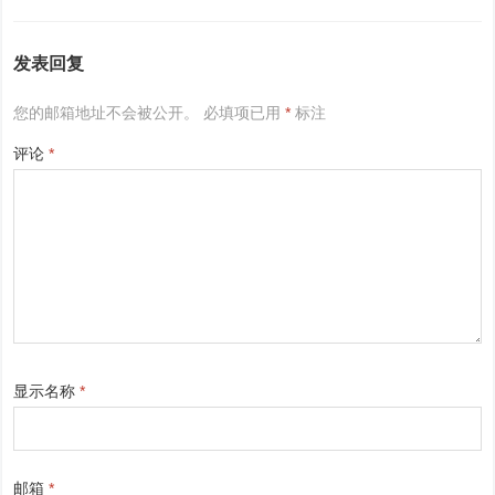
发表回复
您的邮箱地址不会被公开。
必填项已用
*
标注
评论
*
显示名称
*
邮箱
*