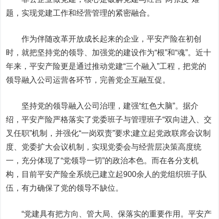
题，实现党建工作和经营管理的紧密融合。
作为伴随改革开放成长起来的企业，平安产险在初创
时，就把坚持党的领导、加强党的建设作为“根”和“魂”。近十
年来，平安产险更是通过推动党建“三个融入”工程，把党的
领导融入公司运营各环节，完善党企互融互促。
坚持党的领导融入公司治理，建强“红色大脑”。据介
绍，平安产险严格落实了党委班子与管理班子“双向进入、交
叉任职”机制，并强化“一岗双责”要求;建立起党政联席会议制
度、党委扩大会议机制，实现党委会与经营层决策高度统
一，充分体现了“党领导一切”的政治本色。而在各分支机
构，目前平安产险全系统已建立起900余人的党组织班子队
伍，有力确保了党的领导不缺位。
“党建具有把方向、管大局、保落实的重要作用。平安产