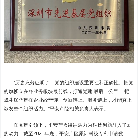
“历史充分证明了，党的组织建设重要性和正确性。把党
的旗帜立在各业务板块最前线，打通党建‘最后一公里’，把
战斗堡垒建在企业经营链、创新链上、服务链上，才能真正
激发整个组织活力。”平安产险相关负责人表示。
在党建引领下，平安产险组织活力为科技创新注入了新
的动力。截至2021年底，平安产险累计科技专利申请数