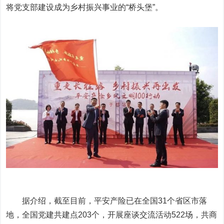
将党支部建设成为乡村振兴事业的“桥头堡”。
据介绍，截至目前，平安产险已在全国31个省区市落
地，全国党建共建点203个，开展座谈交流活动522场，共商