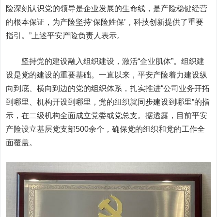
险深刻认识党的领导是企业发展的生命线，是产险稳健经营
的根本保证，为产险坚持‘保险姓保’，科技创新提供了重要
指引。”上述平安产险负责人表示。
坚持党的建设融入组织建设，激活“企业肌体”。组织建
设是党的建设的重要基础。一直以来，平安产险着力建设纵
向到底、横向到边的党的组织体系，扎实推进“公司业务开拓
到哪里、机构开设到哪里，党的组织就同步建设到哪里”的指
示，在二级机构全面成立党委或党总支。据透露，目前平安
产险设立基层党支部500余个，确保党的组织和党的工作全
面覆盖。