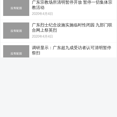
广东宗教场所清明暂停开放 暂停一切集体宗
教活动
2020年4月4日
广东烈士纪念设施实施临时性闭园 九部门联
合网上祭英烈
2020年4月4日
调研显示：广东超九成受访者认可清明暂停
祭扫
2020年4月4日
广东人喝米制酒，就是要轻负担
2020年4月1日
【大美广东】三月佛山：拥抱春天 相约美好
2020年3月31日
3月29日广东新增境外输入确诊病例9例 累计
报告132例
2020年3月31日