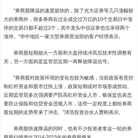
“券商股降温的速度挺快的，除了光大证券等几只涨幅较
大的券商外，很多券商在过去成交过万亿的10个交易日中涨
停的交易日都不超过2个，其中龙头中信证券也仅录得两个
涨停。”华中地区一家大型券商营业部的客户经理表示。
券商股短期熄火一方面和大盘持续冲高后技术性调整有
关，另一方面则是监管层近期一再释放降温信号。
“券商股对政策环境的变化也较为敏感，当前政策有意控
制杠杆资金和股市过快上涨，政策短期或对市场形成扰动。
近期监管层多次强调要严防高杠杆资金入市，银保监也表态
要防止保险和信贷资金违规入市，这些一定程度上都给券商
股短期的走势带来了冲击。”泽浩投资合伙人曹刚表示。
券商股快速降温的同时，也有不少投资者拿这一轮的券
商股行情类比2014-2015年的券商股爆发。