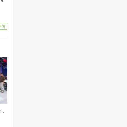
9
赞
吃，