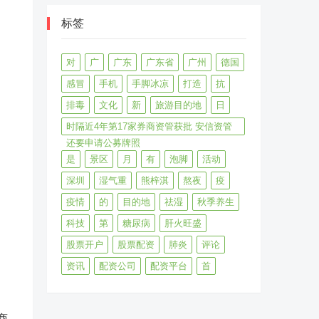
标签
对
广
广东
广东省
广州
德国
感冒
手机
手脚冰凉
打造
抗
排毒
文化
新
旅游目的地
日
时隔近4年第17家券商资管获批 安信资管
还要申请公募牌照
是
景区
月
有
泡脚
活动
深圳
湿气重
熊梓淇
熬夜
疫
疫情
的
目的地
祛湿
秋季养生
科技
第
糖尿病
肝火旺盛
股票开户
股票配资
肺炎
评论
资讯
配资公司
配资平台
首
商