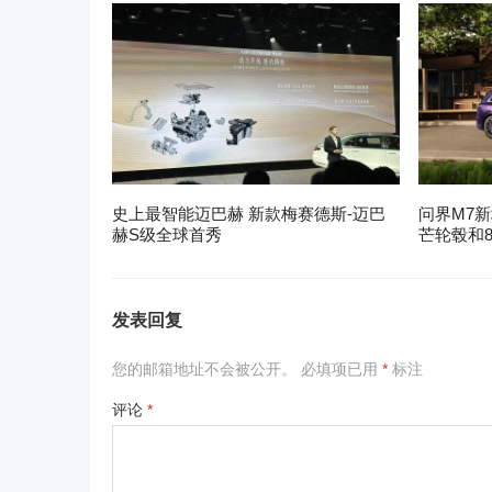
史上最智能迈巴赫 新款梅赛德斯-迈巴
问界M7新
赫S级全球首秀
芒轮毂和8
发表回复
您的邮箱地址不会被公开。
必填项已用
*
标注
评论
*