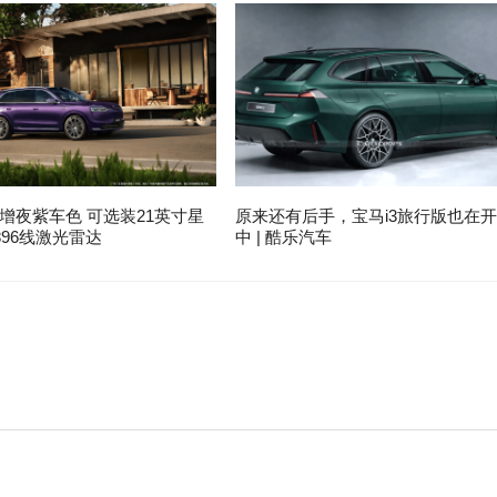
增夜紫车色 可选装21英寸星
原来还有后手，宝马i3旅行版也在
96线激光雷达
中 | 酷乐汽车