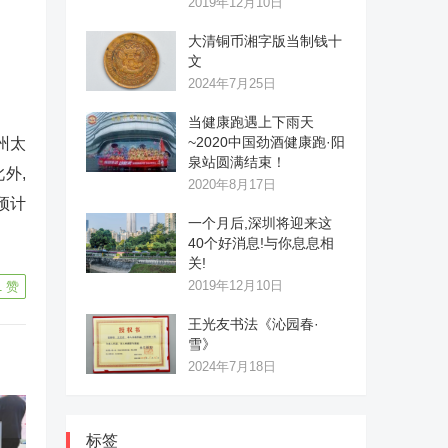
2019年12月10日
大清铜币湘字版当制钱十
文
2024年7月25日
当健康跑遇上下雨天
~2020中国劲酒健康跑·阳
州太
泉站圆满结束！
外,
2020年8月17日
预计
一个月后,深圳将迎来这
40个好消息!与你息息相
关!
2019年12月10日
1
赞
王光友书法《沁园春·
雪》
2024年7月18日
标签