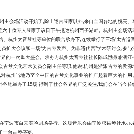
会”杭州主会场活动开始了,除上述古琴家以外,来自全国各地的姚亮、
近六十位琴人琴家于该日下午抵达杭州西子湖畔。杭州主会场活
馆、杭州太音琴社等单位的联合承办下,连续举行了三场“太古遗音
委员扩大会议和一场“为古琴发声、为非遗代言”学术研讨会,参与
古琴界的一次重大盛会。承办方杭州太音琴社社长陈成渤身兼浙江
会古琴文化艺术委员会副主任等职,他说:杭州是浙派古琴的发源
动,对杭州当地乃至全中国的古琴文化事业的推广起着巨大的作用
外各地举办了15场,得到了社会各界的广泛关注,我们会在当今传
六场在宁波市白云实验剧场举行。这场音乐会由宁波弦镒琴社承办,
了一台古琴盛宴。