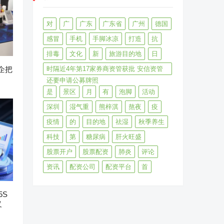
对
广
广东
广东省
广州
德国
感冒
手机
手脚冰凉
打造
抗
排毒
文化
新
旅游目的地
日
企把
时隔近4年第17家券商资管获批 安信资管
还要申请公募牌照
是
景区
月
有
泡脚
活动
深圳
湿气重
熊梓淇
熬夜
疫
疫情
的
目的地
祛湿
秋季养生
科技
第
糖尿病
肝火旺盛
股票开户
股票配资
肺炎
评论
资讯
配资公司
配资平台
首
5S
义