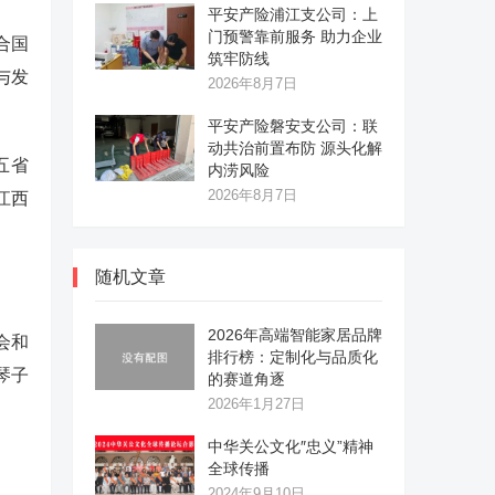
平安产险浦江支公司：上
门预警靠前服务 助力企业
合国
筑牢防线
与发
2026年8月7日
平安产险磐安支公司：联
动共治前置布防 源头化解
五省
内涝风险
2026年8月7日
江西
随机文章
2026年高端智能家居品牌
会和
排行榜：定制化与品质化
琴子
的赛道角逐
2026年1月27日
中华关公文化″忠义”精神
全球传播
2024年9月10日