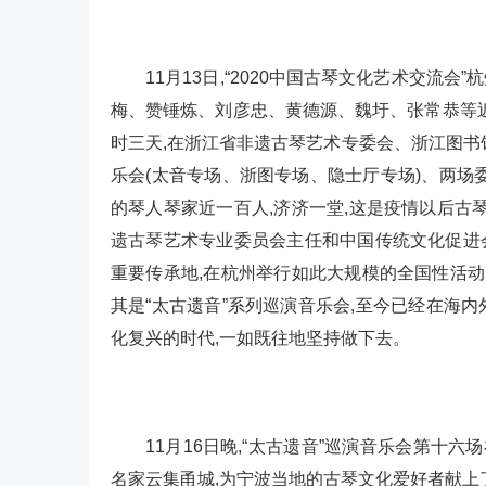
11月13日,“2020中国古琴文化艺术交流
梅、赞锤炼、刘彦忠、黄德源、魏圩、张常恭等
时三天,在浙江省非遗古琴艺术专委会、浙江图书
乐会(太音专场、浙图专场、隐士厅专场)、两场
的琴人琴家近一百人,济济一堂,这是疫情以后
遗古琴艺术专业委员会主任和中国传统文化促进
重要传承地,在杭州举行如此大规模的全国性活
其是“太古遗音”系列巡演音乐会,至今已经在海内
化复兴的时代,一如既往地坚持做下去。
11月16日晚,“太古遗音”巡演音乐会第十
名家云集甬城,为宁波当地的古琴文化爱好者献上