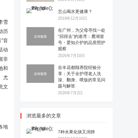
怎么喝水更健康？
2019年12月10日
李雪
在广州，为父母寻找一处
动历
“回得去”的港湾：麓湖壹
”音
号・爱知介护的品质照护
观察
活动
2026年7月10日
省非
谷丰花都颐养院经验分
地和
享：关于全护理老人洗
。尤
澡、翻身、喂饭的常见问
题与解答
统文
2026年7月2日
浏览最多的文章
各地
7种水果化痰又润肺