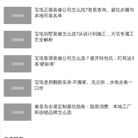
宝坻正规装修公司怎么找?资质查询。避坑步骡与
本地可靠名单
宝坻别墅装修怎么选?从设计到施工，大宅专属工
艺全解析
宝坻靠谱装修公司怎么选？避开转包坑，盯死这3
条‘硬标准’
宝坻老房翻新实录:不搬家。无尘拆，水电全换一
口价
秦皇岛全屋定制避坑指南：隐形消费、本地工厂
和连锁品牌怎么选