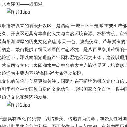
的水乡泽国——卤阳湖。
批准设立的省级开发区，是渭南“一城三区三走廊”重要组成部
悠久。开发区还具有丰富的人文与自然环境资源。板桥古渡、宣
显卤阳湖深厚的历史文化底蕴;水天一色、波光荡漾、芦苇摇曳的
的栖息、繁衍提供了得天独厚的生态环境，是八百里秦川难得的
地旅游带，即以卤阳湖通航产业园和湿地公园为主体，建设以通
，营造西汉文化与卤阳湖水生态融合的大生态旅游景区，培育形
旅游为主要内容的“海陆空”大旅游功能区。
文化的传承与创新更加关注，国家也在不断地为树立文化自信
有利于树立中华民族自身的文化信仰，增强国家文化自信，将中
湖旅游文化和经济的发展。
丽奥林匹克”的赞誉，以传播美、传递爱为使命，加强女性对国
来推动世界的亲善与和平。而西安作为十三朝古都，有着中国历