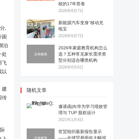
校的17年答卷
2026年8月7日
新能源汽车变身“移动充
分,
电宝
2026年8月7日
帝困
湖泊
2026年家庭教育机构怎么
一处
选？五种常见家长需求类
型分别适合哪类机构
用飞
2026年8月6日
成以
，建
随机文章
国传
邀请函|向华为学习绩效管
理与 TUP 股权设计
2021年1月4日
际
世贸组织最新报告显示
——全球贸易面临大幅缩
史上