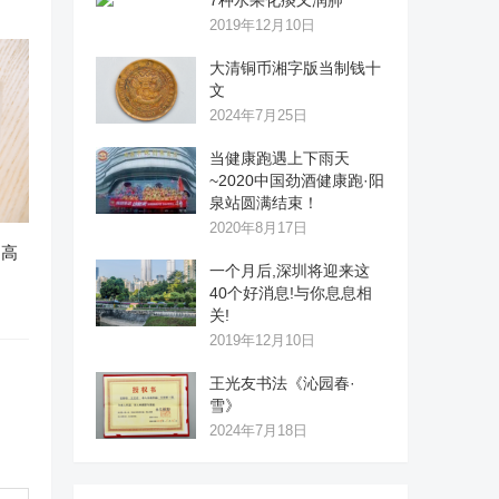
7种水果化痰又润肺
2019年12月10日
大清铜币湘字版当制钱十
文
2024年7月25日
当健康跑遇上下雨天
~2020中国劲酒健康跑·阳
泉站圆满结束！
2020年8月17日
出高
一个月后,深圳将迎来这
40个好消息!与你息息相
关!
2019年12月10日
王光友书法《沁园春·
雪》
2024年7月18日