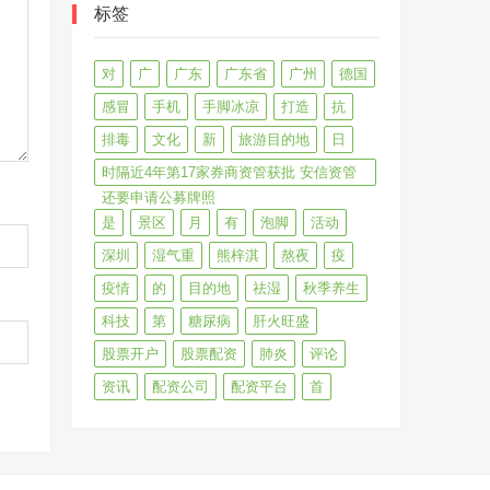
标签
对
广
广东
广东省
广州
德国
感冒
手机
手脚冰凉
打造
抗
排毒
文化
新
旅游目的地
日
时隔近4年第17家券商资管获批 安信资管
还要申请公募牌照
是
景区
月
有
泡脚
活动
深圳
湿气重
熊梓淇
熬夜
疫
疫情
的
目的地
祛湿
秋季养生
科技
第
糖尿病
肝火旺盛
股票开户
股票配资
肺炎
评论
资讯
配资公司
配资平台
首