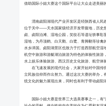
借助国际小姐大赛这个国际平台让大众走进美丽
渭南卤阳湖现代产业开发区是经陕西省人民政府
位于关中——天水国家级经济开发带腹地，历史
卤、卤阳泊滩、湿地公园，笑纹石等遗址轶事彰
湿地，为丹顶鹤、白天鹅、白鹭、青脚鹬等珍禽
水乡泽国。卤阳湖景区也致力于打造西部航空湿
机空中旅游和游艇湖泊旅游为特色的体验性旅游
水上娱乐体验旅游、西汉历史文化旅游、航空体验
在飞速发展的现代社会，大家开始对中国传统
立民族信仰而作出努力。通过这次大赛的举办，
统文化的魅力展现出来，同时也有利于带动卤阳
国际小姐大赛是世界三大选美赛事之一，有“美
社会的贡献，使女性的内在美转化为仁爱和友谊