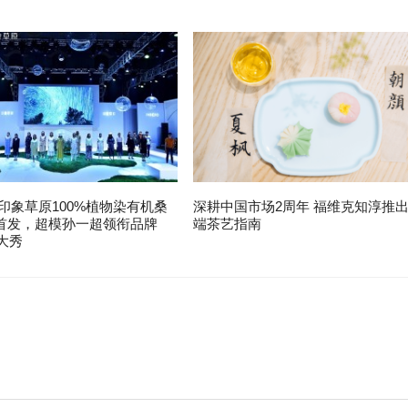
 X 印象草原100%植物染有机桑
深耕中国市场2周年 福维克知淳推
首发，超模孙一超领衔品牌
端茶艺指南
夏大秀