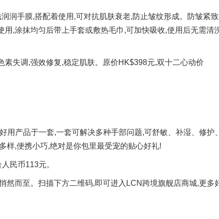
润润手膜,搭配着使用,可对抗肌肤衰老,防止皱纹形成。防皱紧
用,涂抹均匀后带上手套或敷热毛巾,可加快吸收,使用后无需清洗
素失调,强效修复,稳定肌肤。原价HK$398元,双十二心动价
款好用产品于一套,一套可解决多种手部问题,可舒敏、补湿、修护
多样,便携小巧,绝对是你包里最受宠的贴心好礼!
合人民币113元。
悄然而至。扫描下方二维码,即可进入LCN跨境旗舰店商城,更多