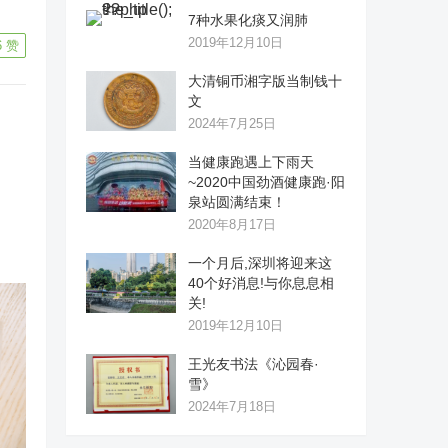
7种水果化痰又润肺
2019年12月10日
6
赞
大清铜币湘字版当制钱十
文
2024年7月25日
当健康跑遇上下雨天
~2020中国劲酒健康跑·阳
泉站圆满结束！
2020年8月17日
一个月后,深圳将迎来这
40个好消息!与你息息相
关!
2019年12月10日
王光友书法《沁园春·
雪》
2024年7月18日