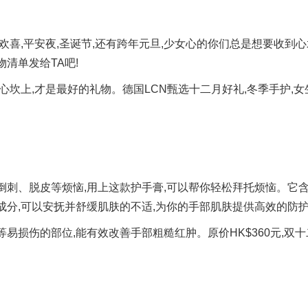
欢喜,平安夜,圣诞节,还有跨年元旦,少女心的你们总是想要收到心
清单发给TA吧!
心坎上,才是最好的礼物。德国LCN甄选十二月好礼,冬季手护,女
倒刺、脱皮等烦恼,用上这款护手膏,可以帮你轻松拜托烦恼。它
成分,可以安抚并舒缓肌肤的不适,为你的手部肌肤提供高效的防
易损伤的部位,能有效改善手部粗糙红肿。原价HK$360元,双十