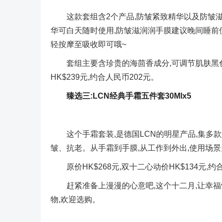
这款套组含2个产品,防皱紧致精华以及防皱滋
华可白天随时使用,防皱滋润润手膜建议晚间睡前使
轻按摩至吸收即可哦~
套组主要含珍贵的海茴香成分,可调节肌肤黑色
HK$239元,约合人民币202元。
臻选三:LCN经典手霜五件套30Mlx5
这个手霜套装,是德国LCN的明星产品,集多
皱、抗老。从手霜到手膜,从工作到外出,使用场景
原价HK$268元,双十二心动价HK$134元,约
赶紧准备上漫漫的心意吧,这个十二月,让幸福
物,欢迎选购。