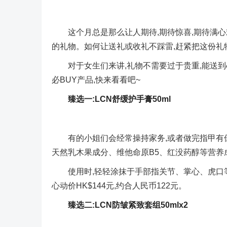
这个月总是那么让人期待,期待惊喜,期待满心
的礼物。如何让送礼或收礼不踩雷,赶紧把这份礼物
对于女生们来讲,礼物不需要过于贵重,能送到
必BUY产品,快来看看吧~
臻选一:LCN舒缓护手膏50ml
有的小姐们会经常操持家务,或者做完指甲有
天然乳木果成分、维他命原B5、红没药醇等营养
使用时,轻轻涂抹于手部指关节、掌心、虎口等
心动价HK$144元,约合人民币122元。
臻选二:LCN防皱紧致套组50mlx2