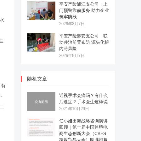
平安产险浦江支公司：上
门预警靠前服务 助力企业
筑牢防线
水
2026年8月7日
平安产险磐安支公司：联
生
动共治前置布防 源头化解
内涝风险
2026年8月7日
随机文章
含有
护。
近视手术会痛吗？有什么
后遗症？手术医生这样说
二
2021年10月29日
任小姐出海战略咨询演讲
回顾｜第十届中国跨境电
商生态创新大会（CBES
跨境贸易大会）圆满闭幕