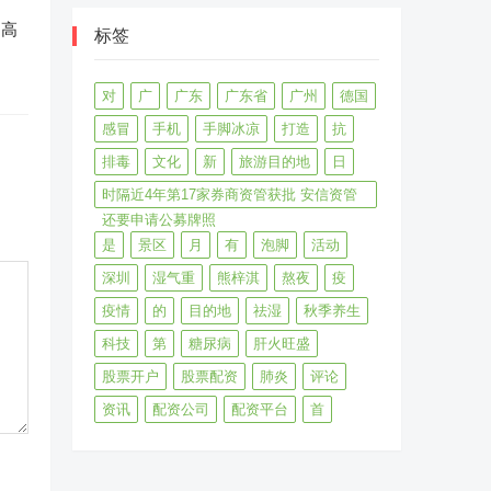
出高
标签
对
广
广东
广东省
广州
德国
感冒
手机
手脚冰凉
打造
抗
排毒
文化
新
旅游目的地
日
时隔近4年第17家券商资管获批 安信资管
还要申请公募牌照
是
景区
月
有
泡脚
活动
深圳
湿气重
熊梓淇
熬夜
疫
疫情
的
目的地
祛湿
秋季养生
科技
第
糖尿病
肝火旺盛
股票开户
股票配资
肺炎
评论
资讯
配资公司
配资平台
首