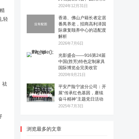
2024年12月31日
致精
香港、佛山户籍长者定居
,轻
番禺养老，招商高利泽国
际康复颐养中心的适配度
解析
2026年7月6日
光影盛会——916第24届
中国(胜芳)特色定制家具
国际博览会完美收官
2020年9月21日
、祛
平安产险宁波分公司：开
展“传承红色基因，赓续
奋斗精神”主题党日活动
2025年7月3日
好
浏览最多的文章