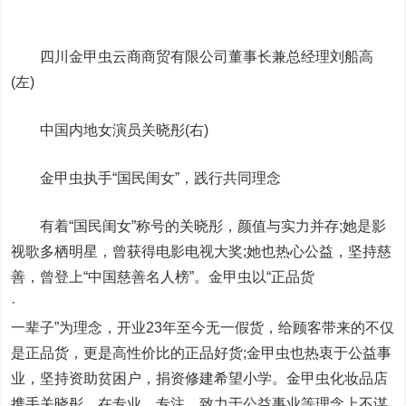
四川金甲虫云商商贸有限公司董事长兼总经理刘船高
(左)
中国内地女演员关晓彤(右)
金甲虫执手“国民闺女”，践行共同理念
有着“国民闺女”称号的关晓彤，颜值与实力并存;她是影
视歌多栖明星，曾获得电影电视大奖;她也热心公益，坚持慈
善，曾登上“中国慈善名人榜”。金甲虫以“正品货
·
一辈子”为理念，开业23年至今无一假货，给顾客带来的不仅
是正品货，更是高性价比的正品好货;金甲虫也热衷于公益事
业，坚持资助贫困户，捐资修建希望小学。金甲虫化妆品店
携手关晓彤，在专业、专注、致力于公益事业等理念上不谋